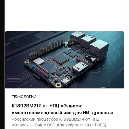
ТЕХНОЛОГИИ
К1892ВМ21Я от НПЦ «Элвис»:
импортозамещённый чип для ИИ, дронов и
мультимедиа
Российский процессор К1892ВМ21Я от НПЦ
«Элвис» — СнК с DSP для нейросетей (1 TOPS),