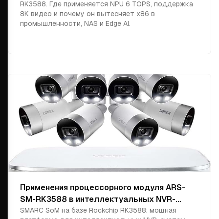
RK3588. Где применяется NPU 6 TOPS, поддержка
8K видео и почему он вытесняет x86 в
промышленности, NAS и Edge AI.
Применения процессорного модуля ARS-
SM-RK3588 в интеллектуальных NVR-
системах нового поколения
SMARC SoM на базе Rockchip RK3588: мощная