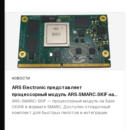
НОВОСТИ
ARS Electronic представляет
процессорный модуль ARS‑SMARC‑SKIF на
базе отечественной СнК «СКИФ» и
ARS-SMARC-SKIF — процессорный модуль на базе
СКИФ в формате SMARC. Доступен отладочный
отладочный комплект для быстрого
комплект для быстрых пилотов и интеграции.
старта проектов импортозамещения